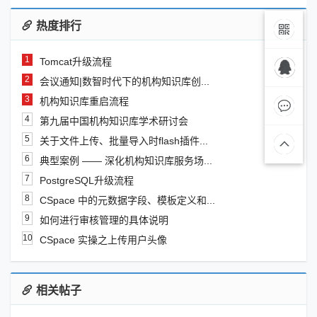
热度排行
1
Tomcat升级流程
微信联
2
会议通知|数智时代下的机构知识库创...
商务合作
3
机构知识库重启流程
系
QQ:3091976
4
第九届中国机构知识库学术研讨会
5
关于文件上传、批量导入时flash插件...
在线留
6
典型案例 —— 深化机构知识库服务场...
7
PostgreSQL升级流程
言
8
CSpace 中的元数据字段、模板定义和...
9
如何进行审核管理的具体说明
10
CSpace 实操之上传用户头像
相关帖子