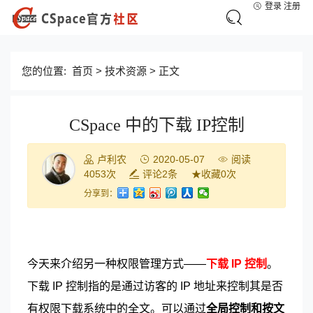
登录
注册
您的位置:
首页
>
技术资源
> 正文
CSpace 中的下载 IP控制
卢利农
2020-05-07
阅读
4053
次
评论
2
条
★
收藏
0
次
分享到：
今天来介绍另一种权限管理方式——
下载 IP 控制
。
下载 IP 控制指的是通过访客的 IP 地址来控制其是否
有权限下载系统中的全文。可以通过
全局控制和按文