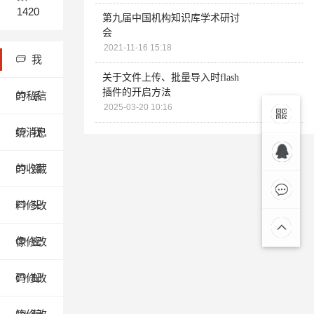
1420
第九届中国机构知识库学术研讨
会
2021-11-16 15:18
我
关于文件上传、批量导入时flash
插件的开启方法
的私信
系
2025-03-20 10:16
统消息
我
微信联
的收藏
资
商务合作
系
QQ:3091976
料修改
头
在线留
像修改
密
言
码修改
邮