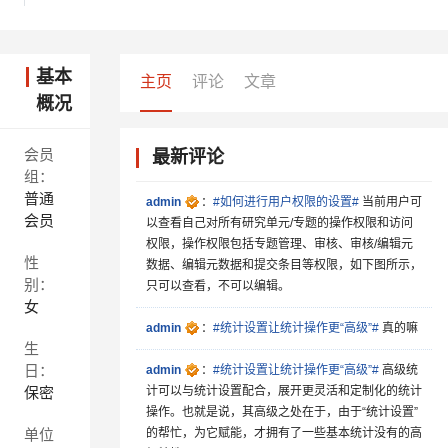
基本
主页
评论
文章
概况
会员
最新评论
组：
普通
admin
：
#如何进行用户权限的设置#
当前用户可
会员
以查看自己对所有研究单元/专题的操作权限和访问
权限，操作权限包括专题管理、审核、审核/编辑元
性
数据、编辑元数据和提交条目等权限，如下图所示，
别：
只可以查看，不可以编辑。
女
admin
：
#统计设置让统计操作更“高级”#
真的嘛
生
日：
admin
：
#统计设置让统计操作更“高级”#
高级统
保密
计可以与统计设置配合，展开更灵活和定制化的统计
操作。也就是说，其高级之处在于，由于“统计设置”
单位
的帮忙，为它赋能，才拥有了一些基本统计没有的高